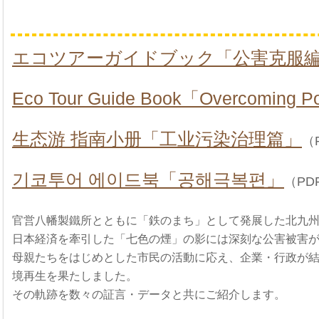
エコツアーガイドブック「公害克服
Eco Tour Guide Book「Overcoming Po
生态游 指南小册「工业污染治理篇」
（
기코투어 에이드북「공해극복편」
（PD
官営八幡製鐵所とともに「鉄のまち」として発展した北九
日本経済を牽引した「七色の煙」の影には深刻な公害被害
母親たちをはじめとした市民の活動に応え、企業・行政が
境再生を果たしました。
その軌跡を数々の証言・データと共にご紹介します。